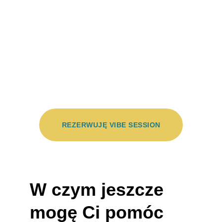
Zastanawiasz się czy to jest 
dobry moment, by zacząć swoją 
zmianę?
Umów się na bezpłatną vibe 
session. 
REZERWUJĘ VIBE SESSION
W czym jeszcze 
mogę Ci pomóc