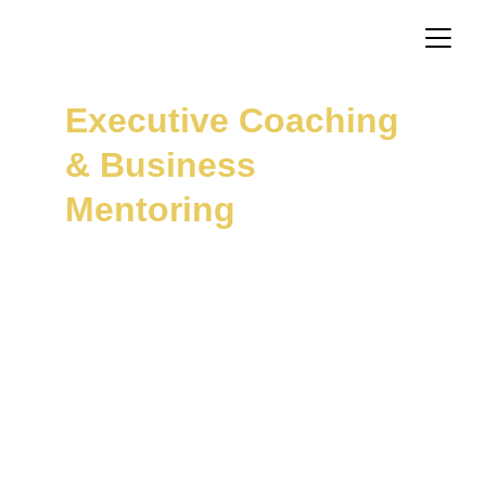
Executive Coaching 
& Business 
Mentoring
Pracując ze mną, odkryjesz 
jak wykorzystać Twoje mocne 
strony i żyć na własnych 
zasadach
Katarzyna Leszczyńska-Bohdan
Psycholog • Executive & Leadership 
Coach • Business Mentor