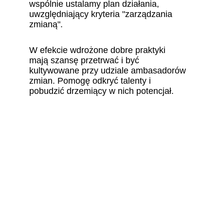
wspólnie ustalamy plan działania, 
uwzględniający kryteria "zarządzania 
zmianą". 
W efekcie wdrożone dobre praktyki 
mają szansę przetrwać i być 
kultywowane przy udziale ambasadorów 
zmian. 
Pomogę odkryć talenty i 
pobudzić drzemiący w nich potencjał.
Łączę kropki & 
pomagam znaleźć 
właściwą drogę