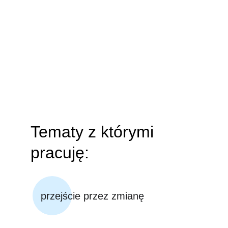
Wzmacniam liderów, 
równoważę emocje: napędzam 
skuteczną zmianę do pracy w 
spokoju, na własnych zasadach
Tematy z którymi 
pracuję:
przejście przez zmianę