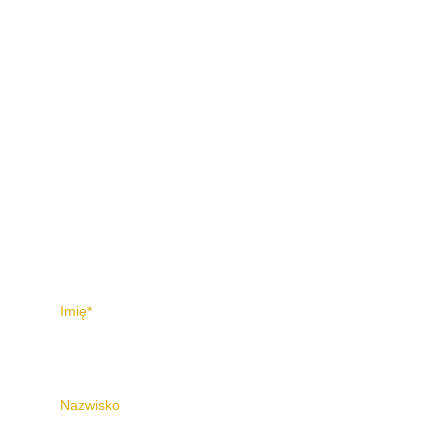
Masz pytania? Napisz do 
mnie. 
Imię*
Nazwisko