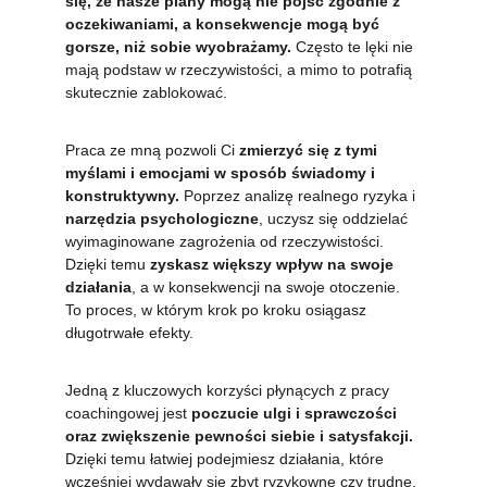
się, że nasze plany mogą nie pójść zgodnie z 
oczekiwaniami, a konsekwencje mogą być 
gorsze, niż sobie wyobrażamy. 
Często te lęki nie 
mają podstaw w rzeczywistości, a mimo to potrafią 
skutecznie zablokować.
Praca ze mną pozwoli Ci 
zmierzyć się z tymi 
myślami i emocjami w sposób świadomy i 
konstruktywny.
 Poprzez analizę realnego ryzyka i 
narzędzia psychologiczne
, uczysz się oddzielać 
wyimaginowane zagrożenia od rzeczywistości. 
Dzięki temu 
zyskasz większy wpływ na swoje 
działania
, a w konsekwencji na swoje otoczenie. 
To proces, w którym krok po kroku osiągasz 
długotrwałe efekty.
Jedną z kluczowych korzyści płynących z pracy 
coachingowej jest 
poczucie ulgi i sprawczości 
oraz zwiększenie pewności siebie i satysfakcji.
Dzięki temu łatwiej podejmiesz działania, które 
wcześniej wydawały się zbyt ryzykowne czy trudne. 