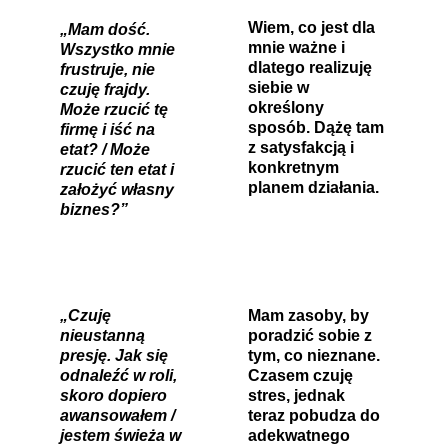
Wiem, co jest dla 
„Mam dość. 
mnie ważne i 
Wszystko mnie 
dlatego realizuję 
frustruje, nie 
siebie w 
czuję frajdy. 
określony 
Może rzucić tę 
sposób. Dążę tam 
firmę i iść na 
z satysfakcją i 
etat? / Może 
konkretnym 
rzucić ten etat i 
planem działania.
założyć własny 
biznes?”
„Czuję 
Mam zasoby, by 
nieustanną 
poradzić sobie z 
presję. Jak się 
tym, co nieznane. 
odnaleźć w roli, 
Czasem czuję 
skoro dopiero 
stres, jednak 
awansowałem / 
teraz pobudza do 
jestem świeża w 
adekwatnego 