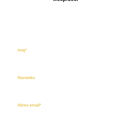
Masz pytania? Napisz do 
mnie. 
Imię*
Nazwisko
Adres email*