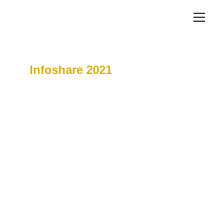
Infoshare 2021
Psychika w IT
czyli jak bardzo nieodporni 
psychicznie jesteśmy i co z 
tym zrobić